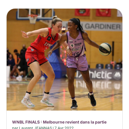
WNBL FINALS : Melbourne revient dans la partie
par
Laurent JEANNAS
|
7 Avr 2022