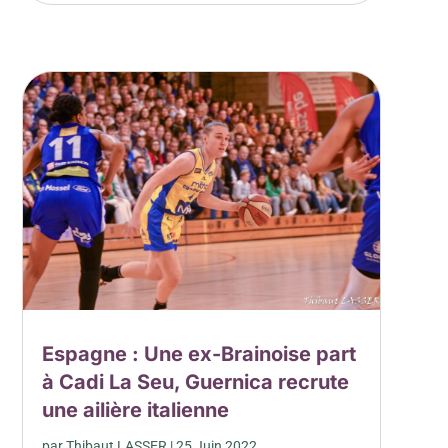
Espagne : Une ex-Brainoise part
à Cadi La Seu, Guernica recrute
une ailière italienne
par
Thibaut LASSER
|
25 Juin 2022