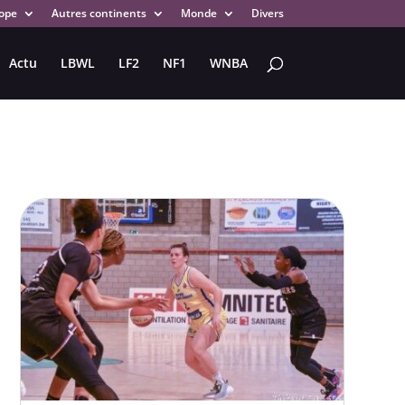
ope
Autres continents
Monde
Divers
Actu
LBWL
LF2
NF1
WNBA