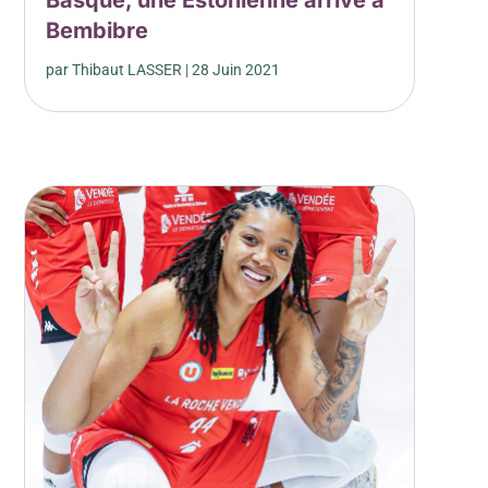
Basque, une Estonienne arrive à
Bembibre
par
Thibaut LASSER
|
28 Juin 2021