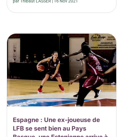
par
Thibaut LASSER
|
16 Nov 2021
Espagne : Une ex-joueuse de
LFB se sent bien au Pays