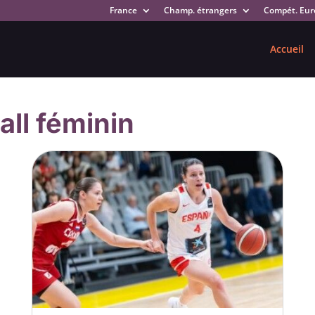
France
Champ. étrangers
Compét. Eur
Accueil
all féminin