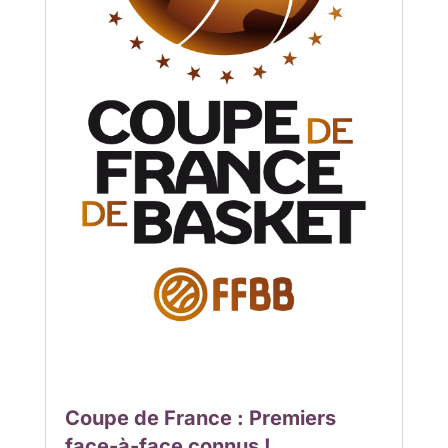
Coupe de France : Premiers
face-à-face connus !