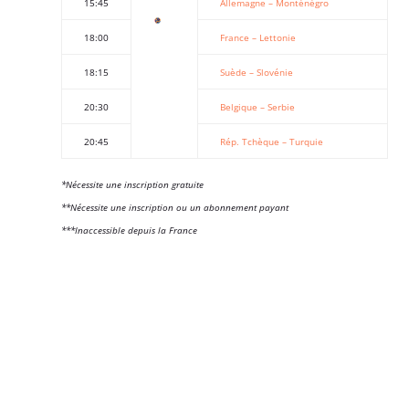
15:45
Allemagne – Monténégro
18:00
France – Lettonie
18:15
Suède – Slovénie
20:30
Belgique – Serbie
20:45
Rép. Tchèque – Turquie
*Nécessite une inscription gratuite
**Nécessite une inscription ou un abonnement payant
***Inaccessible depuis la France