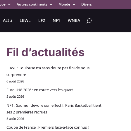
ope
Autres continents
Monde
Divers
Actu
LBWL
LF2
NF1
WNBA
Fil d’actualités
LBWL : Toulouse n’a sans doute pas fini de nous
surprendre
6 août 2026
Euro U18 2026 : en route vers les quart….
5 août 2026
NF1 : Saumur dévoile son effectif, Paris Basketball tient
ses 2 premières recrues
5 août 2026
Coupe de France : Premiers face-à-face connus !