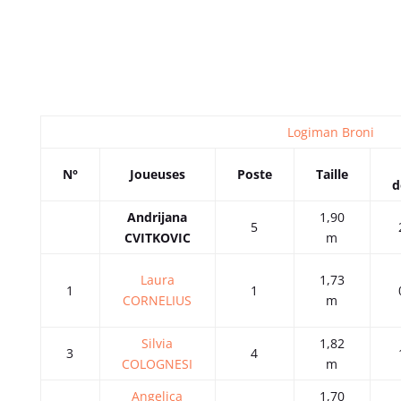
Logiman Broni
N°
Joueuses
Poste
Taille
d
Andrijana
1,90
5
CVITKOVIC
m
Laura
1,73
1
1
CORNELIUS
m
Silvia
1,82
3
4
COLOGNESI
m
Angelica
1,70