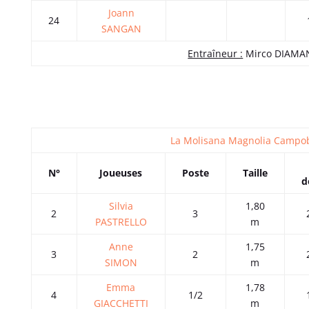
Joann
24
SANGAN
Entraîneur :
Mirco DIAMA
La Molisana Magnolia Campo
N°
Joueuses
Poste
Taille
d
Silvia
1,80
2
3
PASTRELLO
m
Anne
1,75
3
2
SIMON
m
Emma
1,78
4
1/2
GIACCHETTI
m