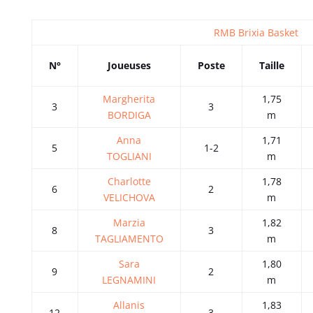
RMB Brixia Basket
N°
Joueuses
Poste
Taille
Margherita
1,75
3
3
BORDIGA
m
Anna
1,71
5
1-2
TOGLIANI
m
Charlotte
1,78
6
2
VELICHOVA
m
Marzia
1,82
8
3
TAGLIAMENTO
m
Sara
1,80
9
2
LEGNAMINI
m
Allanis
1,83
12
3