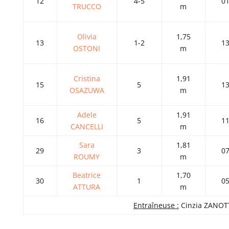
12
4-5
01
TRUCCO
m
Olivia
1,75
13
1-2
13
OSTONI
m
Cristina
1,91
15
5
13
OSAZUWA
m
Adele
1,91
16
5
11
CANCELLI
m
Sara
1,81
29
3
07
ROUMY
m
Beatrice
1,70
30
1
05
ATTURA
m
Entraîneuse :
Cinzia ZANOT