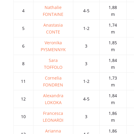
Nathalie
1,88
4
4-5
FONTAINE
m
Anastasia
1,74
5
1-2
CONTE
m
Veronika
1,85
6
3
PYSMENNYK
m
Sara
1,84
8
3
TOFFOLO
m
Cornelia
1,73
11
1-2
FONDREN
m
Alexandra
1,84
12
4-5
LOKOKA
m
Francesca
1,86
10
3
LEONARDI
m
Arianna
1,86