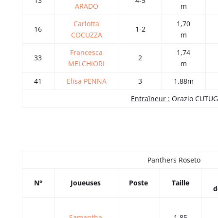
13
4-5
ARADO
m
Carlotta
1,70
16
1-2
COCUZZA
m
Francesca
1,74
33
2
MELCHIORI
m
41
Elisa PENNA
3
1,88m
Entraîneur :
Orazio CUTU
Panthers Roseto
N°
Joueuses
Poste
Taille
d
Samantha
1,85