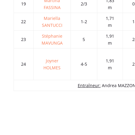
Martina
1,83
19
2/3
0
FASSINA
m
Mariella
1,71
22
1-2
1
SANTUCCI
m
Stéphanie
1,91
23
5
2
MAVUNGA
m
Joyner
1,91
24
4-5
2
HOLMES
m
Entraîneur:
Andrea MAZZO