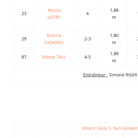
Alyssa
1,88
23
4
USTBY
m
Rianna
1,80
29
2-3
CIOMMO
m
1,88
87
Ndeye TALL
4-5
m
Entraîneur :
Simone RIGHI
Allianz Geas S. San Giovan