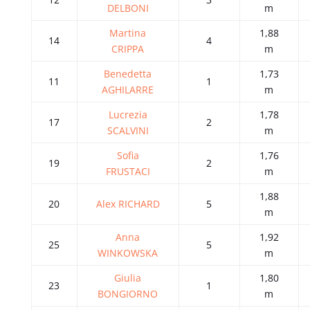
DELBONI
m
Martina
1,88
14
4
CRIPPA
m
Benedetta
1,73
11
1
AGHILARRE
m
Lucrezia
1,78
17
2
SCALVINI
m
Sofia
1,76
19
2
FRUSTACI
m
1,88
20
Alex RICHARD
5
m
Anna
1,92
25
5
WINKOWSKA
m
Giulia
1,80
23
1
BONGIORNO
m