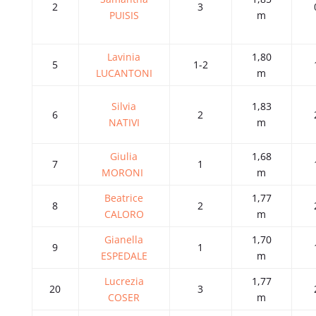
2
3
PUISIS
m
Lavinia
1,80
5
1-2
LUCANTONI
m
Silvia
1,83
6
2
NATIVI
m
Giulia
1,68
7
1
MORONI
m
Beatrice
1,77
8
2
CALORO
m
Gianella
1,70
9
1
ESPEDALE
m
Lucrezia
1,77
20
3
COSER
m