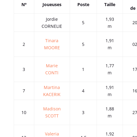
N°
Joueuses
Poste
Taille
de 
Jordie
1,93
5
20
CORNELIE
m
Tinara
1,91
2
5
02
MOORE
m
Marie
1,77
3
1
17
CONTI
m
Martina
1,91
7
4
16
KACERIK
m
Madison
1,88
10
3
27
SCOTT
m
Valeria
1,92