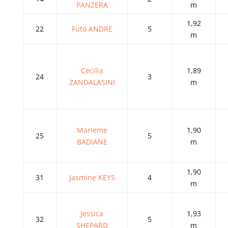
PANZERA
m
1,92
22
Futo ANDRE
5
m
Cecilia
1,89
24
3
ZANDALASINI
m
Marieme
1,90
25
5
BADIANE
m
1,90
31
Jasmine KEYS
4
m
Jessica
1,93
32
5
SHEPARD
m