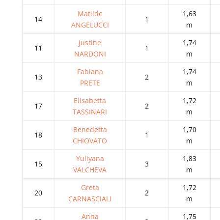
Matilde
1,63
14
1
ANGELUCCI
m
Justine
1,74
11
1
NARDONI
m
Fabiana
1,74
13
2
PRETE
m
Elisabetta
1,72
17
2
TASSINARI
m
Benedetta
1,70
18
1
CHIOVATO
m
Yuliyana
1,83
15
3
VALCHEVA
m
Greta
1,72
20
2
CARNASCIALI
m
Anna
1,75