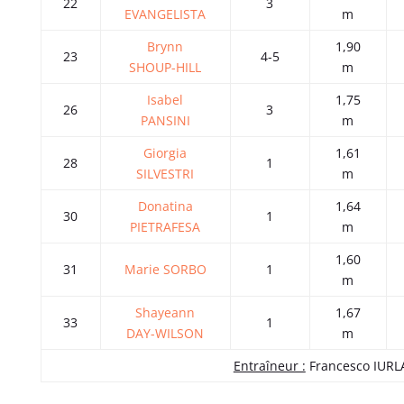
22
3
EVANGELISTA
m
Brynn
1,90
23
4-5
SHOUP-HILL
m
Isabel
1,75
26
3
PANSINI
m
Giorgia
1,61
28
1
SILVESTRI
m
Donatina
1,64
30
1
PIETRAFESA
m
1,60
31
Marie SORBO
1
m
Shayeann
1,67
33
1
DAY-WILSON
m
Entraîneur :
Francesco IUR