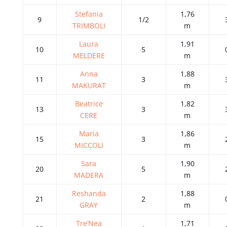
Stefania
1,76
9
1/2
TRIMBOLI
m
Laura
1,91
10
5
MELDERE
m
Anna
1,88
11
3
MAKURAT
m
Beatrice
1,82
13
3
CERE
m
Maria
1,86
15
3
MICCOLI
m
Sara
1,90
20
5
MADERA
m
Reshanda
1,88
21
2
GRAY
m
Tre’Nea
1,71