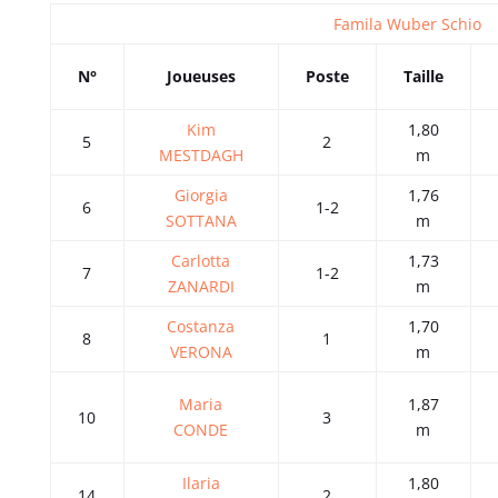
Famila Wuber Schio
N°
Joueuses
Poste
Taille
Kim
1,80
5
2
MESTDAGH
m
Giorgia
1,76
6
1-2
SOTTANA
m
Carlotta
1,73
7
1-2
ZANARDI
m
Costanza
1,70
8
1
VERONA
m
Maria
1,87
10
3
CONDE
m
Ilaria
1,80
14
2