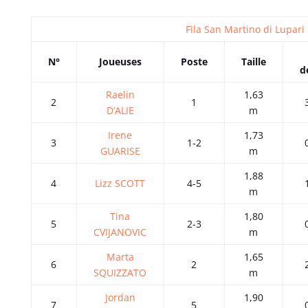
Fila San Martino di Lupari
N°
Joueuses
Poste
Taille
d
Raelin
1,63
2
1
D’ALIE
m
Irene
1,73
3
1-2
GUARISE
m
1,88
4
Lizz SCOTT
4-5
m
Tina
1,80
5
2-3
CVIJANOVIC
m
Marta
1,65
6
2
SQUIZZATO
m
Jordan
1,90
7
5