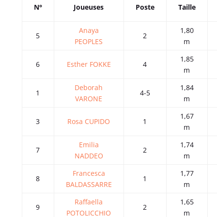
N°
Joueuses
Poste
Taille
Anaya
1,80
5
2
PEOPLES
m
1,85
6
Esther FOKKE
4
m
Deborah
1,84
1
4-5
VARONE
m
1,67
3
Rosa CUPIDO
1
m
Emilia
1,74
7
2
NADDEO
m
Francesca
1,77
8
1
BALDASSARRE
m
Raffaella
1,65
9
2
POTOLICCHIO
m