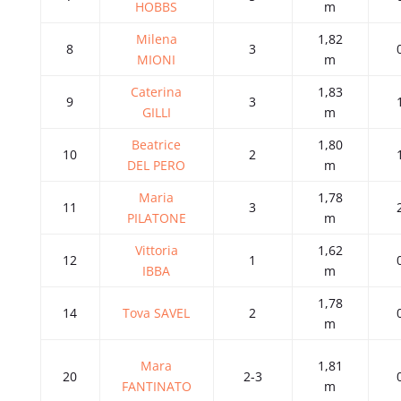
HOBBS
m
Milena
1,82
8
3
MIONI
m
Caterina
1,83
9
3
GILLI
m
Beatrice
1,80
10
2
DEL PERO
m
Maria
1,78
11
3
PILATONE
m
Vittoria
1,62
12
1
IBBA
m
1,78
14
Tova SAVEL
2
m
Mara
1,81
20
2-3
FANTINATO
m