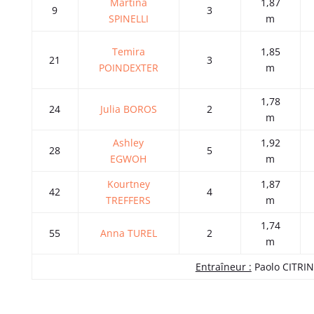
Martina
1,87
9
3
SPINELLI
m
Temira
1,85
21
3
POINDEXTER
m
1,78
24
Julia BOROS
2
m
Ashley
1,92
28
5
EGWOH
m
Kourtney
1,87
42
4
TREFFERS
m
1,74
55
Anna TUREL
2
m
Entraîneur :
Paolo CITRIN