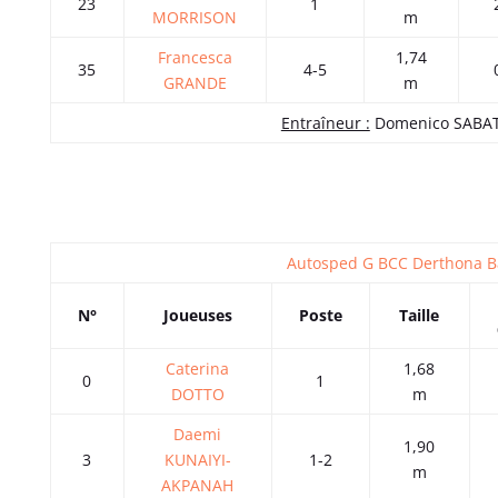
23
1
MORRISON
m
Francesca
1,74
35
4-5
GRANDE
m
Entraîneur :
Domenico SABAT
Autosped G BCC Derthona B
N°
Joueuses
Poste
Taille
Caterina
1,68
0
1
DOTTO
m
Daemi
1,90
3
KUNAIYI-
1-2
m
AKPANAH