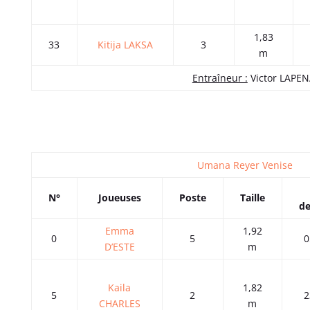
1,83
33
Kitija LAKSA
3
m
Entraîneur :
Victor LAPE
Umana Reyer Venise
N°
Joueuses
Poste
Taille
de
Emma
1,92
0
5
0
D’ESTE
m
Kaila
1,82
5
2
2
CHARLES
m