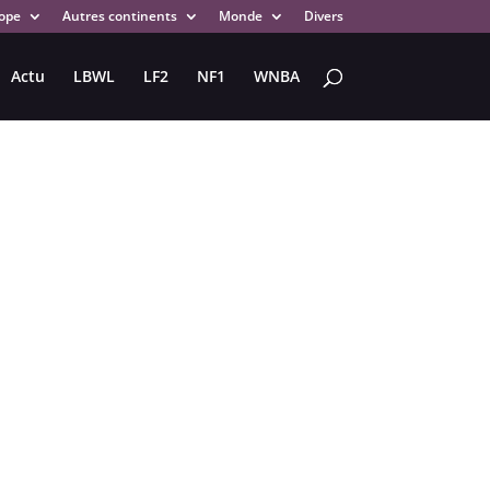
ope
Autres continents
Monde
Divers
Actu
LBWL
LF2
NF1
WNBA