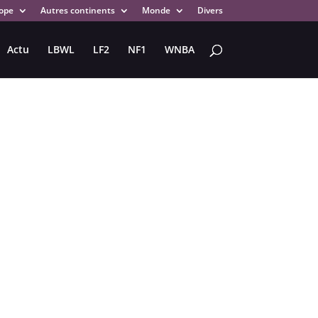
ope
Autres continents
Monde
Divers
Actu
LBWL
LF2
NF1
WNBA