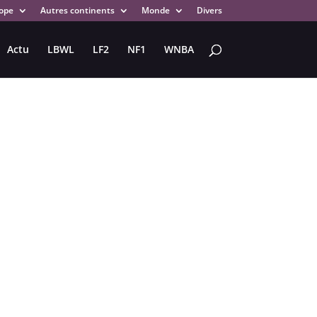
ope
Autres continents
Monde
Divers
Actu
LBWL
LF2
NF1
WNBA