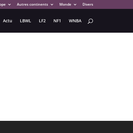
ope
Autres continents
Monde
Divers
Actu
LBWL
LF2
NF1
WNBA