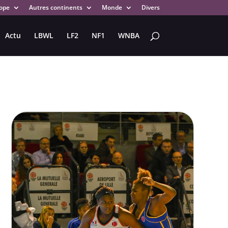
ope
Autres continents
Monde
Divers
Actu
LBWL
LF2
NF1
WNBA