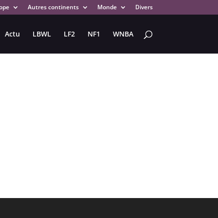
ope
Autres continents
Monde
Divers
Actu
LBWL
LF2
NF1
WNBA