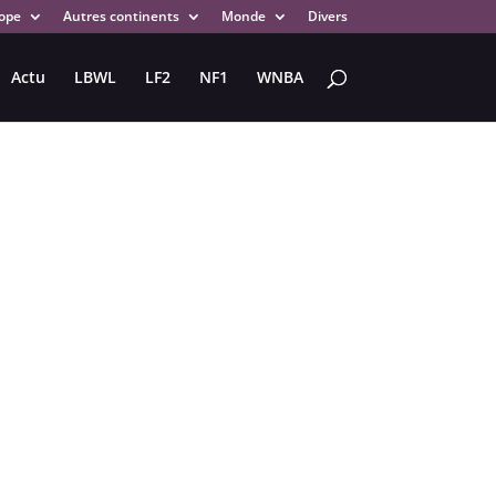
ope
Autres continents
Monde
Divers
Actu
LBWL
LF2
NF1
WNBA