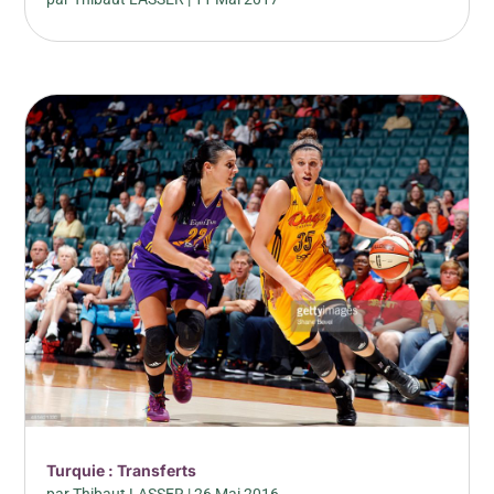
Turquie : Transferts
par
Thibaut LASSER
|
26 Mai 2016