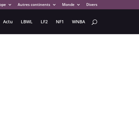
ope
Autres continents
Monde
Divers
Actu
LBWL
LF2
NF1
WNBA