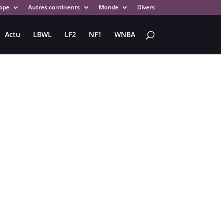
ope
Autres continents
Monde
Divers
Actu
LBWL
LF2
NF1
WNBA