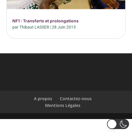
NF1 : Transferts et prolongations
par
Thibaut LASSER
|
28 Juin 2015
A propos
Contactez-nous
Mentions Légales