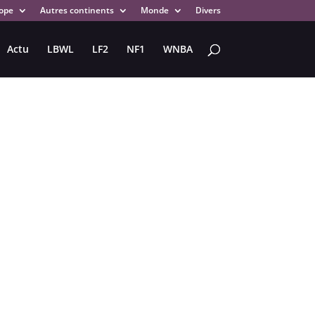
ope
Autres continents
Monde
Divers
Actu
LBWL
LF2
NF1
WNBA