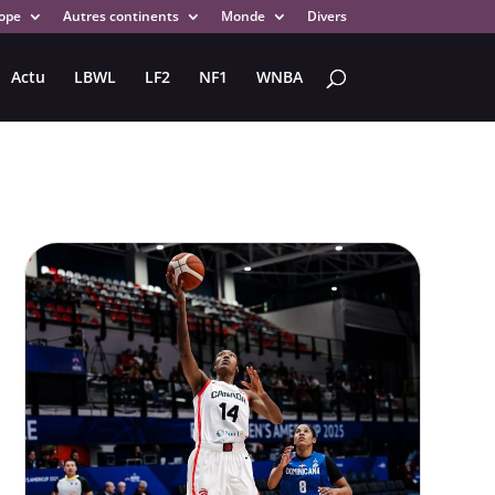
ope
Autres continents
Monde
Divers
Actu
LBWL
LF2
NF1
WNBA