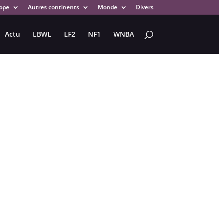
ope
Autres continents
Monde
Divers
Actu
LBWL
LF2
NF1
WNBA