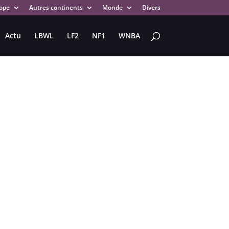
ope
Autres continents
Monde
Divers
Actu
LBWL
LF2
NF1
WNBA