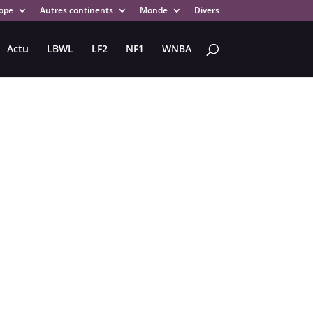
ope
Autres continents
Monde
Divers
Actu
LBWL
LF2
NF1
WNBA