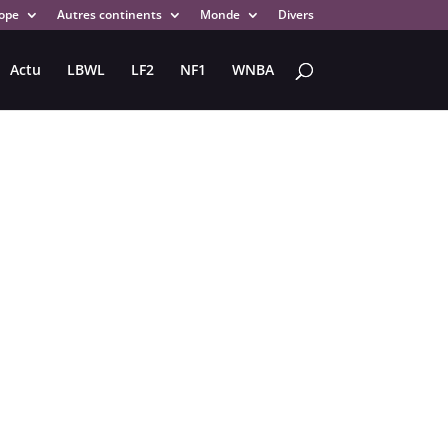
ope
Autres continents
Monde
Divers
Actu
LBWL
LF2
NF1
WNBA