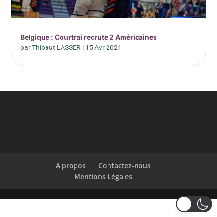
Belgique : Courtrai recrute 2 Américaines
par
Thibaut LASSER
|
15 Avr 2021
A propos
Contactez-nous
Mentions Légales