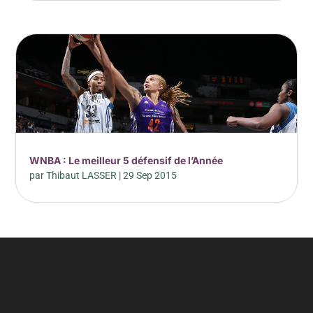
WNBA : Le meilleur 5 défensif de l’Année
par
Thibaut LASSER
|
29 Sep 2015