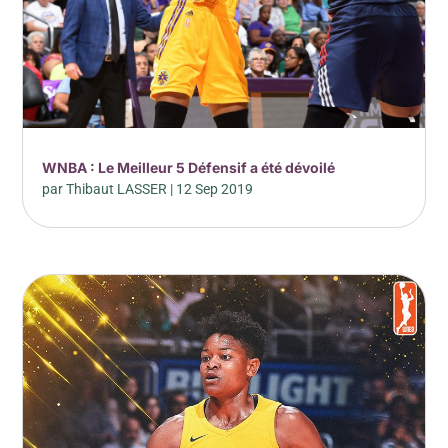
WNBA : Le Meilleur 5 Défensif a été dévoilé
par
Thibaut LASSER
|
12 Sep 2019