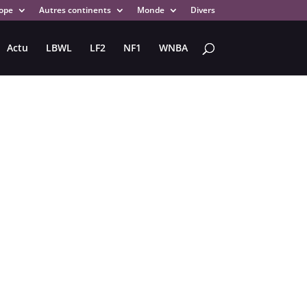
ope
Autres continents
Monde
Divers
Actu
LBWL
LF2
NF1
WNBA