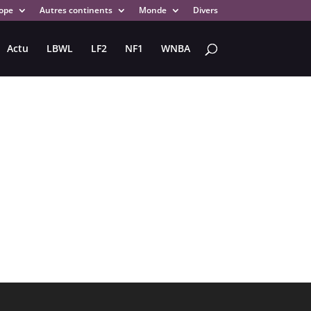
ope
Autres continents
Monde
Divers
Actu
LBWL
LF2
NF1
WNBA