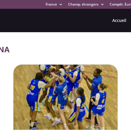
France
Champ. étrangers
Compét. Eur
Accueil
INA