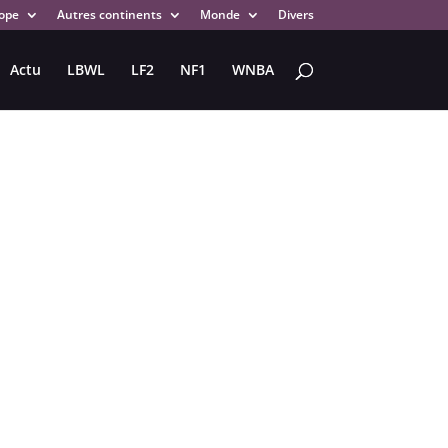
ope
Autres continents
Monde
Divers
Actu
LBWL
LF2
NF1
WNBA