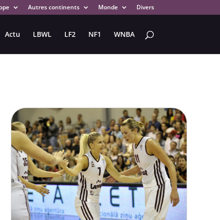
ope
Autres continents
Monde
Divers
Actu
LBWL
LF2
NF1
WNBA