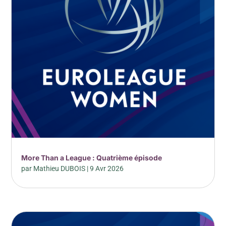
More Than a League : Quatrième épisode
par
Mathieu DUBOIS
|
9 Avr 2026