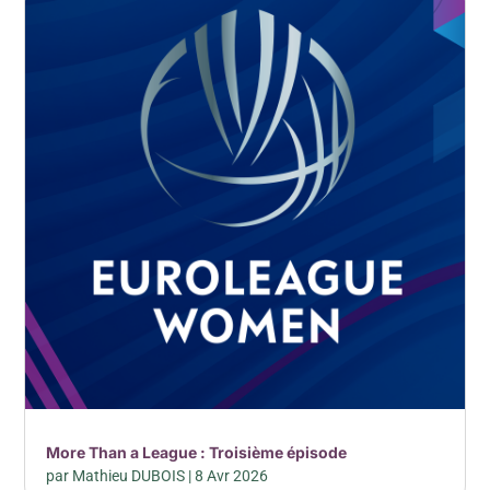
More Than a League : Troisième épisode
par
Mathieu DUBOIS
|
8 Avr 2026