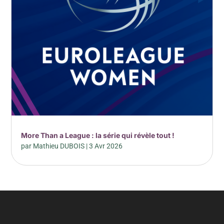
More Than a League : la série qui révèle tout !
par
Mathieu DUBOIS
|
3 Avr 2026