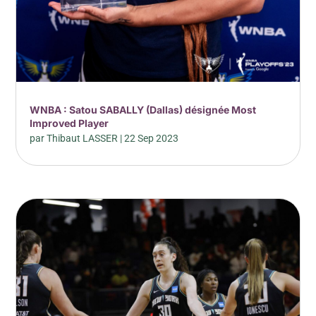
WNBA : Satou SABALLY (Dallas) désignée Most
Improved Player
par
Thibaut LASSER
|
22 Sep 2023