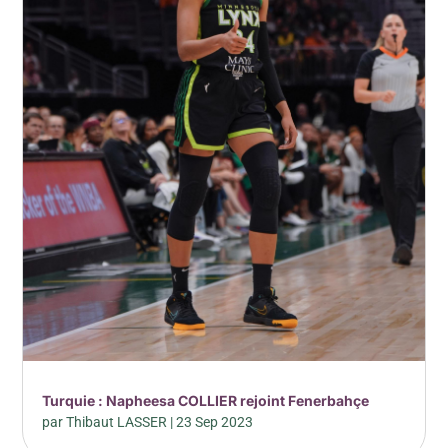
Turquie : Napheesa COLLIER rejoint Fenerbahçe
par
Thibaut LASSER
|
23 Sep 2023