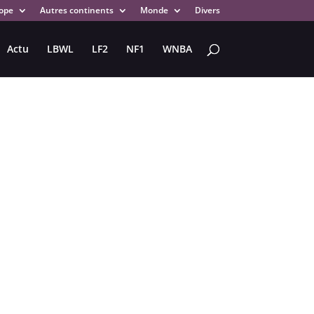
ope
Autres continents
Monde
Divers
Actu
LBWL
LF2
NF1
WNBA