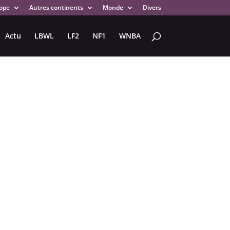
ope
Autres continents
Monde
Divers
Actu
LBWL
LF2
NF1
WNBA