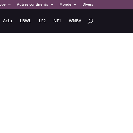
ope
Autres continents
Monde
Divers
Actu
LBWL
LF2
NF1
WNBA