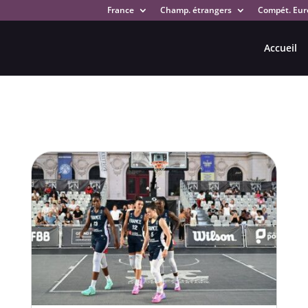
France
Champ. étrangers
Compét. Eur
Accueil