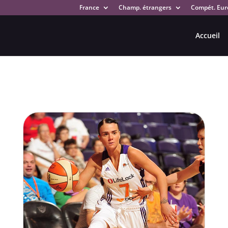
France
Champ. étrangers
Compét. Eur
Accueil