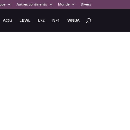
ope
Autres continents
Monde
Divers
Actu
LBWL
LF2
NF1
WNBA