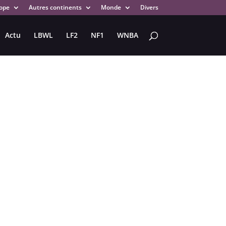
ope
Autres continents
Monde
Divers
Actu
LBWL
LF2
NF1
WNBA