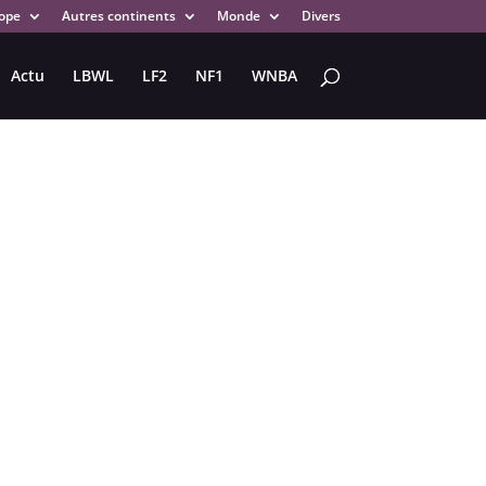
ope
Autres continents
Monde
Divers
Actu
LBWL
LF2
NF1
WNBA