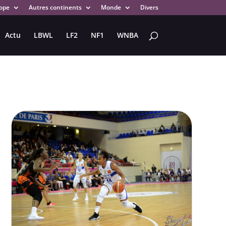
ope
Autres continents
Monde
Divers
Actu
LBWL
LF2
NF1
WNBA