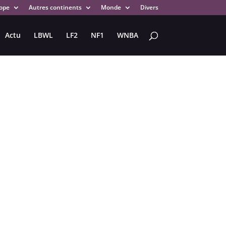
ope
Autres continents
Monde
Divers
Actu
LBWL
LF2
NF1
WNBA