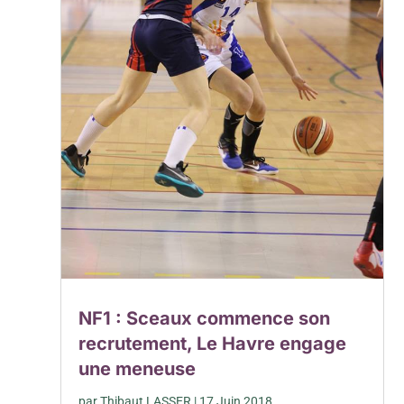
NF1 : Sceaux commence son
recrutement, Le Havre engage
une meneuse
par
Thibaut LASSER
|
17 Juin 2018