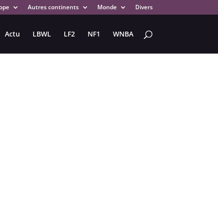
ope
Autres continents
Monde
Divers
Actu
LBWL
LF2
NF1
WNBA