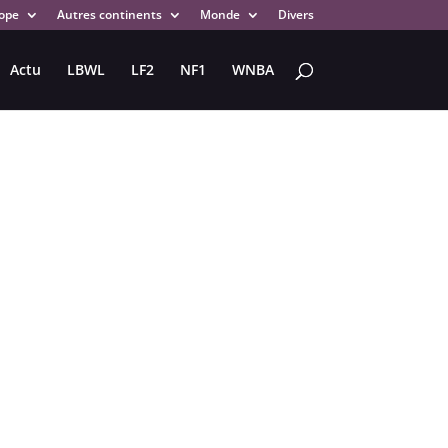
ope
Autres continents
Monde
Divers
Actu
LBWL
LF2
NF1
WNBA