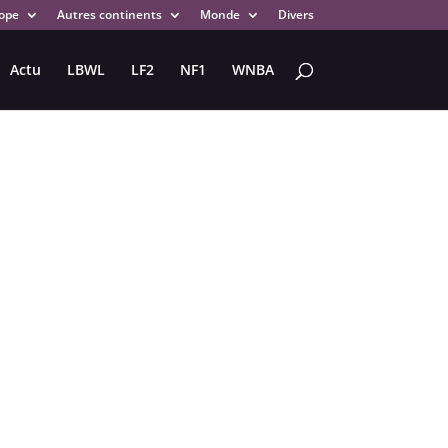
ope
Autres continents
Monde
Divers
Actu
LBWL
LF2
NF1
WNBA