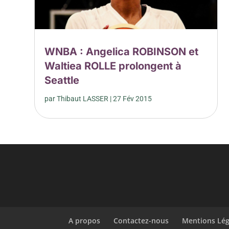
WNBA : Angelica ROBINSON et
Waltiea ROLLE prolongent à
Seattle
par
Thibaut LASSER
|
27 Fév 2015
A propos
Contactez-nous
Mentions Lég