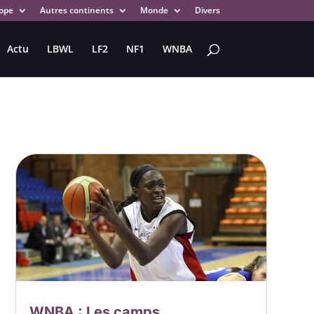
ope
Autres continents
Monde
Divers
Actu
LBWL
LF2
NF1
WNBA
WNBA : Les camps