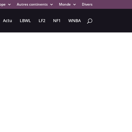
ope
Autres continents
Monde
Divers
Actu
LBWL
LF2
NF1
WNBA