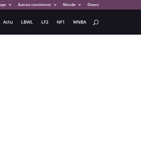
ope
Autres continents
Monde
Divers
Actu
LBWL
LF2
NF1
WNBA