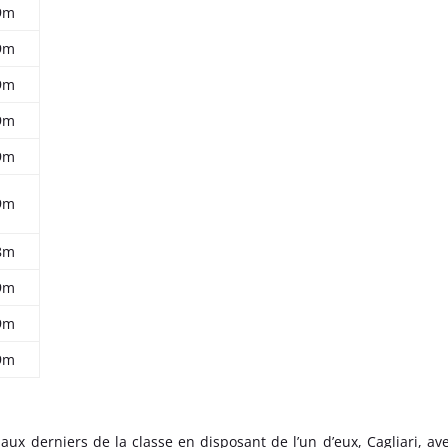
9m
9m
9m
9m
9m
9m
8m
9m
9m
9m
ux derniers de la classe en disposant de l’un d’eux, Cagliari, av