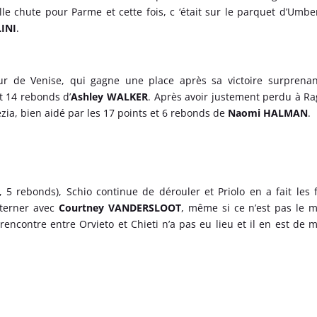
lle chute pour Parme et cette fois, c ‘était sur le parquet d’Umbe
INI
.
ur de Venise, qui gagne une place après sa victoire surprena
t 14 rebonds d’
Ashley WALKER
. Après avoir justement perdu à R
pezia, bien aidé par les 17 points et 6 rebonds de
Naomi HALMAN
.
 5 rebonds), Schio continue de dérouler et Priolo en a fait les f
lterner avec
Courtney VANDERSLOOT
, même si ce n’est pas le
rencontre entre Orvieto et Chieti n’a pas eu lieu et il en est de