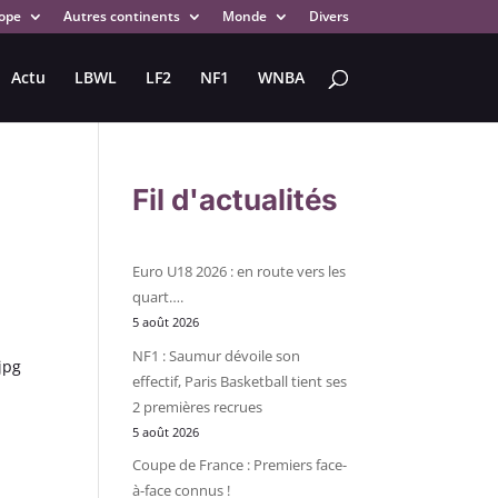
ope
Autres continents
Monde
Divers
Actu
LBWL
LF2
NF1
WNBA
Fil d'actualités
Euro U18 2026 : en route vers les
quart….
5 août 2026
NF1 : Saumur dévoile son
effectif, Paris Basketball tient ses
2 premières recrues
5 août 2026
Coupe de France : Premiers face-
à-face connus !