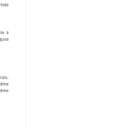
rtide
nte à
agusa
rais.
 même
 même