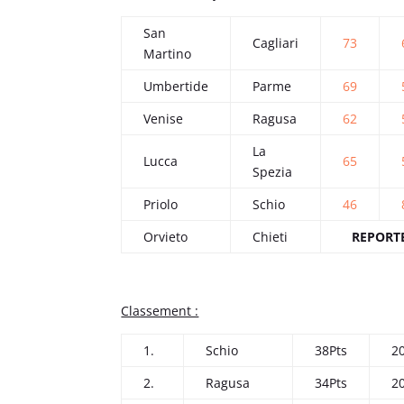
San
Cagliari
73
Martino
Umbertide
Parme
69
Venise
Ragusa
62
La
Lucca
65
Spezia
Priolo
Schio
46
Orvieto
Chieti
REPORT
Classement :
1.
Schio
38Pts
2
2.
Ragusa
34Pts
2