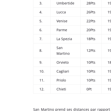
3.
Umbertide
28Pts
1
4.
Lucca
26Pts
1
5.
Venise
22Pts
1
6.
Parme
20Pts
1
7.
La Spezia
18Pts
1
San
8.
12Pts
1
Martino
9.
Orvieto
10Pts
1
10.
Cagliari
10Pts
1
11.
Priolo
10Pts
1
12.
Chieti
0Pt
1
San Martino prend ses distances par rapport a