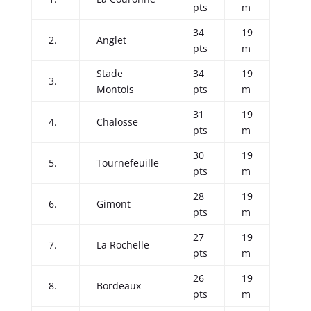
pts
m
34
19
2.
Anglet
pts
m
Stade
34
19
3.
Montois
pts
m
31
19
4.
Chalosse
pts
m
30
19
5.
Tournefeuille
pts
m
28
19
6.
Gimont
pts
m
27
19
7.
La Rochelle
pts
m
26
19
8.
Bordeaux
pts
m