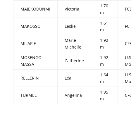
1.70
MAJEKODUNMI
Victoria
FC
m
1.61
MAKOSSO
Leslie
FC
m
Marie
1.92
MILAPIE
CF
Michelle
m
MOSENGO-
1.92
U.
Catherine
MASSA
m
Mo
1.64
U.
RELLERIN
Léa
m
Mo
1.95
TURMEL
Angelina
CF
m