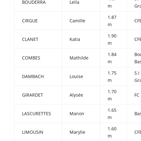
BOUDERRA
Leila
m
Gr
1.87
CIRGUE
Camille
CF
m
1.90
CLANET
Katia
CF
m
1.84
Bo
COMBES
Mathilde
m
Ba
1.75
S.I
DAMBACH
Louise
m
Gr
1.70
GIRARDET
Alysée
FC
m
1.65
LASCURETTES
Manon
Ba
m
1.60
LIMOUSIN
Marylie
CF
m