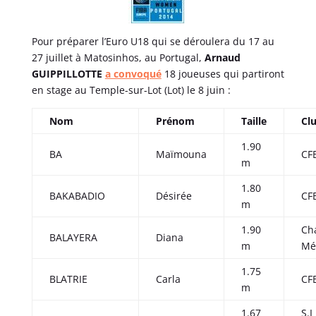
Pour préparer l’Euro U18 qui se déroulera du 17 au
27 juillet à Matosinhos, au Portugal,
Arnaud
GUIPPILLOTTE
a convoqué
18 joueuses qui partiront
en stage au Temple-sur-Lot (Lot) le 8 juin :
Nom
Prénom
Taille
Cl
1.90
BA
Maïmouna
CF
m
1.80
BAKABADIO
Désirée
CF
m
1.90
Cha
BALAYERA
Diana
m
Mé
1.75
BLATRIE
Carla
CF
m
1.67
S.I