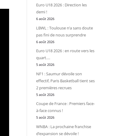
Euro U18 2026 : Direction les
demi !
6 août 2026
LBWL : Toulouse n’a sans doute
pas fini de nous surprendre
6 août 2026
Euro U18 2026 : en route vers les
quart….
5 août 2026
NF1 : Saumur dévoile son
effectif, Paris Basketball tient ses
2 premières recrues
5 août 2026
Coupe de France : Premiers face-
à-face connus !
5 août 2026
WNBA : La prochaine franchise
d’expansion se dévoile !