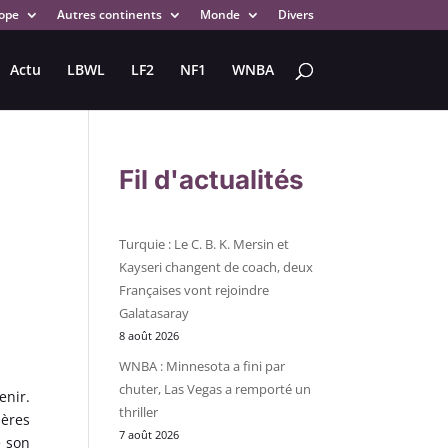
ope
Autres continents
Monde
Divers
Actu
LBWL
LF2
NF1
WNBA
Fil d'actualités
Turquie : Le C. B. K. Mersin et
Kayseri changent de coach, deux
Françaises vont rejoindre
Galatasaray
8 août 2026
WNBA : Minnesota a fini par
chuter, Las Vegas a remporté un
enir.
thriller
ières
7 août 2026
e son