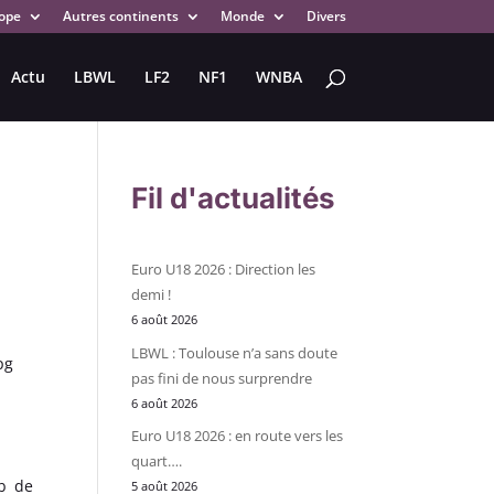
ope
Autres continents
Monde
Divers
Actu
LBWL
LF2
NF1
WNBA
Fil d'actualités
Euro U18 2026 : Direction les
demi !
6 août 2026
LBWL : Toulouse n’a sans doute
pas fini de nous surprendre
6 août 2026
Euro U18 2026 : en route vers les
quart….
ub de
5 août 2026