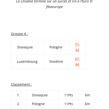
La Lituanie termine sur un succès et ira à l’Euro ©
fibaeurope
Groupe A :
71-
Slovaquie
Pologne
55
57-
Luxembourg
Slovénie
66
Classement :
1.
Slovaquie
11Pts
6m
2.
Pologne
11Pts
6m