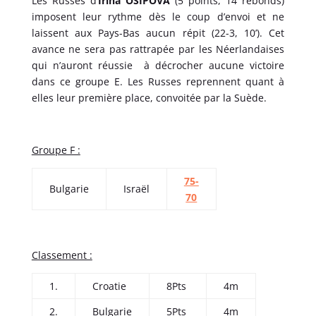
Les Russes d’
Irina OSIPOVA
(5 points, 14 rebonds)
imposent leur rythme dès le coup d’envoi et ne
laissent aux Pays-Bas aucun répit (22-3, 10’). Cet
avance ne sera pas rattrapée par les Néerlandaises
qui n’auront réussie à décrocher aucune victoire
dans ce groupe E. Les Russes reprennent quant à
elles leur première place, convoitée par la Suède.
Groupe F :
75-
Bulgarie
Israël
70
Classement :
1.
Croatie
8Pts
4m
2.
Bulgarie
5Pts
4m