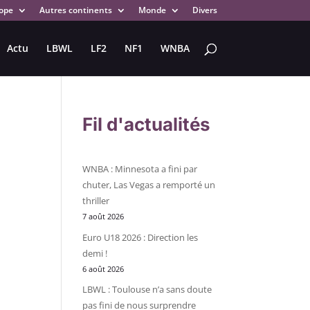
ope
Autres continents
Monde
Divers
Actu
LBWL
LF2
NF1
WNBA
Fil d'actualités
WNBA : Minnesota a fini par
chuter, Las Vegas a remporté un
thriller
7 août 2026
Euro U18 2026 : Direction les
demi !
6 août 2026
LBWL : Toulouse n’a sans doute
pas fini de nous surprendre