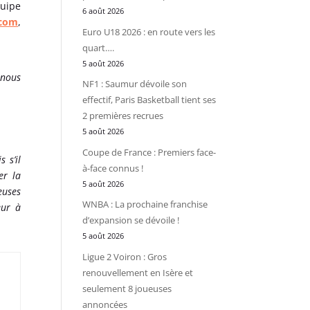
quipe
6 août 2026
.com
,
Euro U18 2026 : en route vers les
quart….
5 août 2026
 nous
NF1 : Saumur dévoile son
effectif, Paris Basketball tient ses
2 premières recrues
5 août 2026
Coupe de France : Premiers face-
 s’il
à-face connus !
er la
5 août 2026
euses
WNBA : La prochaine franchise
eur à
d’expansion se dévoile !
5 août 2026
Ligue 2 Voiron : Gros
renouvellement en Isère et
seulement 8 joueuses
annoncées