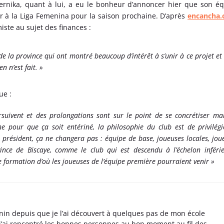
Gernika, quant à lui, a eu le bonheur d’annoncer hier que son é
r à la Liga Femenina pour la saison prochaine. D’après
encancha
iste au sujet des finances :
e la province qui ont montré beaucoup d’intérêt à s’unir à ce projet et
n n’est fait. »
ue :
rsuivent et des prolongations sont sur le point de se concrétiser mais
 pour que ça soit entériné, la philosophie du club est de privilégi
is président, ça ne changera pas : équipe de base, joueuses locales, jou
ince de Biscaye, comme le club qui est descendu à l’échelon inféri
de formation d’où les joueuses de l’équipe première pourraient venir »
nin depuis que je l’ai découvert à quelques pas de mon école
 j’ai rencontré les bonnes personnes au bon moment au fil des